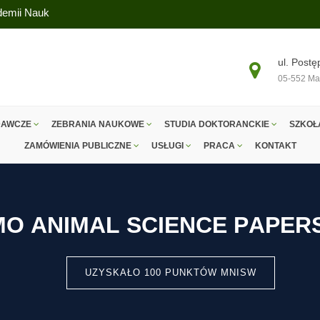
ademii Nauk
ul. Postę
05-552 Ma
DAWCZE
ZEBRANIA NAUKOWE
STUDIA DOKTORANCKIE
SZKOŁ
ZAMÓWIENIA PUBLICZNE
USŁUGI
PRACA
KONTAKT
M
O
A
N
I
M
A
L
S
C
I
E
N
C
E
P
A
P
E
R
UZYSKAŁO 100 PUNKTÓW MNISW