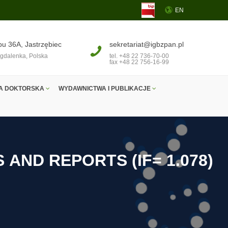
EN
pu 36A, Jastrzębiec
sekretariat@igbzpan.pl
gdalenka, Polska
tel. +48 22 736-70-00
fax +48 22 756-16-99
A DOKTORSKA
WYDAWNICTWA I PUBLIKACJE
S
A
N
D
R
E
P
O
R
T
S
(
I
F
=
1
.
0
7
8
)