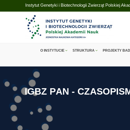
Instytut Genetyki i Biotechnologii Zwierząt Polskiej Ak
O INSTYTUCIE
STRUKTURA
PROJEKTY BA
I
G
B
Z
P
A
N
-
C
Z
A
S
O
P
I
S