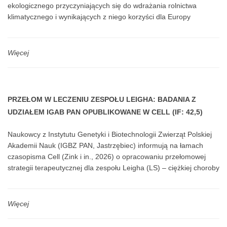
ekologicznego przyczyniających się do wdrażania rolnictwa
klimatycznego i wynikających z niego korzyści dla Europy
neutralnej pod względem emisji dwutlenku węgla i odpornej na
zmiany klimatu”, organizuje wizytę krzyżową w polskich
ekologicznych gospodarstwach mleczarskich zrzeszonych w HUB
Więcej
w dniach 19-21 maja 2026 r.
PRZEŁOM W LECZENIU ZESPOŁU LEIGHA: BADANIA Z
UDZIAŁEM IGAB PAN OPUBLIKOWANE W CELL (IF: 42,5)
Naukowcy z Instytutu Genetyki i Biotechnologii Zwierząt Polskiej
Akademii Nauk (IGBZ PAN, Jastrzębiec) informują na łamach
czasopisma Cell (Zink i in., 2026) o opracowaniu przełomowej
strategii terapeutycznej dla zespołu Leigha (LS) – ciężkiej choroby
neurorozwojowej o przebiegu śmiertelnym u dzieci, dla której
dotychczas nie istniała skuteczna terapia.
Więcej