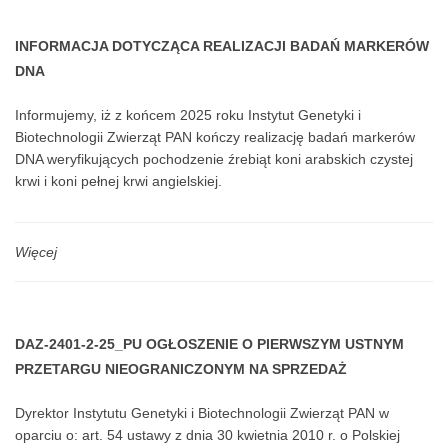
INFORMACJA DOTYCZĄCA REALIZACJI BADAŃ MARKERÓW
DNA
Informujemy, iż z końcem 2025 roku Instytut Genetyki i
Biotechnologii Zwierząt PAN kończy realizację badań markerów
DNA weryfikujących pochodzenie źrebiąt koni arabskich czystej
krwi i koni pełnej krwi angielskiej.
Więcej
DAZ-2401-2-25_PU OGŁOSZENIE O PIERWSZYM USTNYM
PRZETARGU NIEOGRANICZONYM NA SPRZEDAŻ
NIEZABUDOWANEJ NIERUCHOMOŚCI POŁOŻONEJ W
Dyrektor Instytutu Genetyki i Biotechnologii Zwierząt PAN w
MIEJSCOWOŚCI SZAMOTY DZ. EW. 77/3
oparciu o: art. 54 ustawy z dnia 30 kwietnia 2010 r. o Polskiej