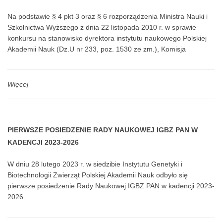
JASTRZĘBCU NA 4-LETNIĄ KADENCJĘ ROZPOCZYNAJĄCĄ
Na podstawie § 4 pkt 3 oraz § 6 rozporządzenia Ministra Nauki i
SIĘ W DNIU 16 CZERWCA 2023 ROKU
Szkolnictwa Wyższego z dnia 22 listopada 2010 r. w sprawie
konkursu na stanowisko dyrektora instytutu naukowego Polskiej
Akademii Nauk (Dz.U nr 233, poz. 1530 ze zm.), Komisja
Konkursowa powołana przez Radę Kuratorów Wydziału II Nauk
Biologicznych i Rolniczych PAN ogłasza nabór kandydatów na
stanowisko dyrektora Instytutu Genetyki i Biotechnologii Zwierząt
Więcej
PAN na 4-letnią kadencję rozpoczynającą się w dniu 16 czerwca
2023 roku.
PIERWSZE POSIEDZENIE RADY NAUKOWEJ IGBZ PAN W
KADENCJI 2023-2026
W dniu 28 lutego 2023 r. w siedzibie Instytutu Genetyki i
Biotechnologii Zwierząt Polskiej Akademii Nauk odbyło się
pierwsze posiedzenie Rady Naukowej IGBZ PAN w kadencji 2023-
2026.
W inauguracji uczestniczyła Pani Wiceprezeska Polskiej Akademii