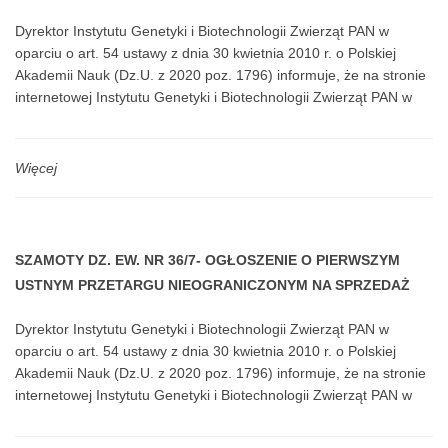
NIERUCHOMOŚCI W MIEJSCOWOŚCI SZAMOTY DZ. EW. NR
0,1081 ha, z obrębu 0014, Szamoty, gmina Nadarzyn, powiat
Dyrektor Instytutu Genetyki i Biotechnologii Zwierząt PAN w
36/6
Pruszkowski, województwo mazowieckie. Działka stanowi
oparciu o art. 54 ustawy z dnia 30 kwietnia 2010 r. o Polskiej
własność Skarbu Państwa – Starosty Pruszkowskiego a
Akademii Nauk (Dz.U. z 2020 poz. 1796) informuje, że na stronie
użytkownikiem wieczystym jest Instytutu Genetyki i Biotechnologii
internetowej Instytutu Genetyki i Biotechnologii Zwierząt PAN w
Zwierząt Polskiej Akademii Nauk (dawniej Instytut Genetyki i
Jastrzębcu pod adresem www.igbzpan.pl/majatek-publiczny, na
Hodowli Zwierząt Polskiej Akademii Nauk). Dział III i IV wyżej
stronie www.monitorurzedowy.pl oraz na tablicy ogłoszeń w
opisanej księgi wieczystej nie zawierają wpisów.
siedzibie Instytutu Jastrzębiec, ul. Postępu 36A, 05-552
Więcej
Magdalenka, Budynek D, piętro I zostało podane do publicznej
wiadomości ogłoszenie o pierwszym przetargu ustnym
nieograniczonym na sprzedaż nieruchomości dla której Sąd
Rejonowy w Pruszkowie, VI Wydział Ksiąg Wieczystych prowadzi
SZAMOTY DZ. EW. NR 36/7- OGŁOSZENIE O PIERWSZYM
księgę wieczystą nr WA1P/00118930/5, oznaczonej w ewidencji
USTNYM PRZETARGU NIEOGRANICZONYM NA SPRZEDAŻ
gruntów jako działka o numerze ewidencyjnym: 36/6 o pow.
NIERUCHOMOŚCI W MIEJSCOWOŚCI SZAMOTY DZ. EW. NR
0,1287 ha, z obrębu 0014, Szamoty, gmina Nadarzyn, powiat
Dyrektor Instytutu Genetyki i Biotechnologii Zwierząt PAN w
36/7
Pruszkowski, województwo mazowieckie. Działka stanowi
oparciu o art. 54 ustawy z dnia 30 kwietnia 2010 r. o Polskiej
własność Skarbu Państwa – Starosty Pruszkowskiego a
Akademii Nauk (Dz.U. z 2020 poz. 1796) informuje, że na stronie
użytkownikiem wieczystym jest Instytutu Genetyki i Biotechnologii
internetowej Instytutu Genetyki i Biotechnologii Zwierząt PAN w
Zwierząt Polskiej Akademii Nauk (dawniej Instytut Genetyki i
Jastrzębcu pod adresem www.igbzpan.pl/majatek-publiczny, na
Hodowli Zwierząt Polskiej Akademii Nauk). Dział III i IV wyżej
stronie www.monitorurzedowy.pl oraz na tablicy ogłoszeń w