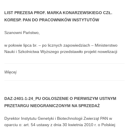
dobrostan psychiczny.
LIST PREZESA PROF. MARKA KONARZEWSKIEGO CZŁ.
KORESP. PAN DO PRACOWNIKÓW INSTYTUTÓW
Szanowni Państwo,
w połowie lipca br. – po licznych zapowiedziach – Ministerstwo
Nauki i Szkolnictwa Wyższego przedstawiło projekt nowelizacji
ustawy o Polskiej Akademii Nauk.
Zamieszczony na stronach Rządowego Centrum Legislacji
Więcej
dokument trudno jest ocenić inaczej niż bulwersujący. Projekt jest
całkowicie niezgodny ze standardami Unii Europejskiej oraz
świata zachodniego.
DAZ-2401-1-24_PU OGŁOSZENIE O PIERWSZYM USTNYM
Zawarte w nim przepisy przywodzą na myśl rozwiązania z państw
PRZETARGU NIEOGRANICZONYM NA SPRZEDAŻ
totalitarnych i zmierzają do upolitycznienia Akademii i przejęcia
NIEZABUDOWANEJ NIERUCHOMOŚCI POŁOŻONEJ W
nad nią pełnej kontroli.
Dyrektor Instytutu Genetyki i Biotechnologii Zwierząt PAN w
MIEJSCOWOŚCI SZAMOTY DZ. EW. 77
oparciu o: art. 54 ustawy z dnia 30 kwietnia 2010 r. o Polskiej
Wobec takiego zamachu na wolność i niezależność nauki w