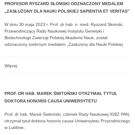
PROFESOR RYSZARD SŁOMSKI ODZNACZONY MEDALEM
„ZASŁUŻONY DLA NAUKI POLSKIEJ SAPIENTIA ET VERITAS”
W dniu 30 maja 2023 r. Prof. dr hab. n. med. Ryszard Słomski,
Przewodniczący Rady Naukowej Instytutu Genetyki i
Biotechnologii Zwierząt Polskiej Akademii Nauk, został
odznaczony srebrnym medalem „Zasłużony dla Nauki Polskiej
Sapientia et Veritas”.
Więcej
PROF. DR HAB. MAREK ŚWITOŃSKI OTRZYMAŁ TYTUŁ
DOKTORA HONORIS CAUSA UNIWERSYTETU
PRZYRODNICZEGO W LUBLINIE
Prof. dr hab. Marek Świtoński, członek Rady Naukowej IGBZ PAN,
otrzymał tytuł doktora honoris causa Uniwersytetu Przyrodniczego
w Lublinie...