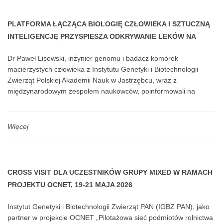
PLATFORMA ŁĄCZĄCA BIOLOGIĘ CZŁOWIEKA I SZTUCZNĄ
INTELIGENCJĘ PRZYSPIESZA ODKRYWANIE LEKÓW NA
ŚMIERTELNE CHOROBY WIEKU DZIECIĘCEGO DZIĘKI
Dr Paweł Lisowski, inżynier genomu i badacz komórek
WYKORZYSTANIU INŻYNIERII GENOMU, ORGANOIDÓW
macierzystych człowieka z Instytutu Genetyki i Biotechnologii
MÓZGOWYCH I GŁĘBOKIEGO UCZENIA MASZYNOWEGO
Zwierząt Polskiej Akademii Nauk w Jastrzębcu, wraz z
międzynarodowym zespołem naukowców, poinformowali na
łamach Nature Communications o opracowaniu nowej platformy
do odkrywania leków.
Więcej
CROSS VISIT DLA UCZESTNIKÓW GRUPY MIXED W RAMACH
PROJEKTU OCNET, 19-21 MAJA 2026
Instytut Genetyki i Biotechnologii Zwierząt PAN (IGBZ PAN), jako
partner w projekcie OCNET „Pilotażowa sieć podmiotów rolnictwa