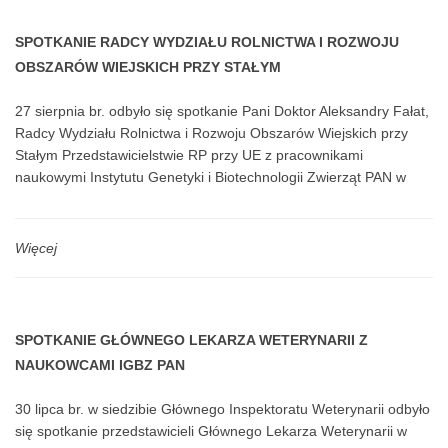
skutecznie oddziaływać na opinie i działania decydentów.
SPOTKANIE RADCY WYDZIAŁU ROLNICTWA I ROZWOJU
O ten głos chciałem Państwa prosić. Nie pozwólmy na niszczenie
OBSZARÓW WIEJSKICH PRZY STAŁYM
nauki w Polsce.
PRZEDSTAWICIELSTWIE RP PRZY UE Z NAUKOWCAMI IGBZ
27 sierpnia br. odbyło się spotkanie Pani Doktor Aleksandry Fałat,
PAN
Tylko działając wspólnie, jesteśmy w stanie skutecznie
Radcy Wydziału Rolnictwa i Rozwoju Obszarów Wiejskich przy
powstrzymać działania, które godzą nie tylko w nas, w Polską
Stałym Przedstawicielstwie RP przy UE z pracownikami
Akademię Nauk, ale także w najbardziej ogólnie rozumiany
naukowymi Instytutu Genetyki i Biotechnologii Zwierząt PAN w
interes społeczny i fundamentalne dla ogółu wartości.
Jastrzębcu, w osobach:
Pani prof. dr hab. Agnieszki Wierzbickiej, Czł. koresp. PAN,
Dyrektora IGBZ PAN oraz
Więcej
Pani dr hab. inż. Joanny Marchewki, a także prof. dr. hab.
Z wyrazami szacunku
Krzysztofa Niemczuka oraz dr. inż. Grzegorza Pogorzelskiego
Marek Konarzewski
SPOTKANIE GŁÓWNEGO LEKARZA WETERYNARII Z
Prezes Polskiej Akademii Nauk
NAUKOWCAMI IGBZ PAN
30 lipca br. w siedzibie Głównego Inspektoratu Weterynarii odbyło
się spotkanie przedstawicieli Głównego Lekarza Weterynarii w