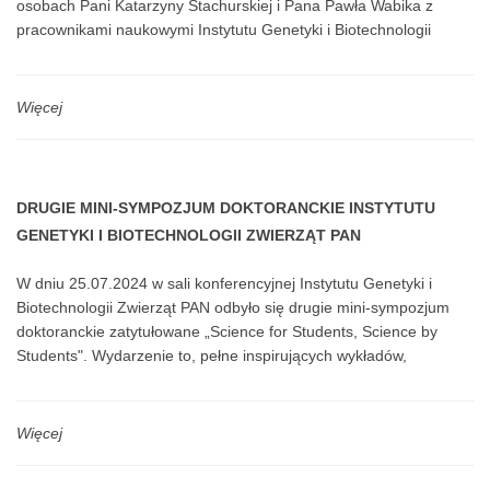
osobach Pani Katarzyny Stachurskiej i Pana Pawła Wabika z
pracownikami naukowymi Instytutu Genetyki i Biotechnologii
Zwierząt PAN w Jastrzębcu w osobach: dr hab. inż. Joanny
Marchewki, prof. dr. hab. Krzysztofa Niemczuka oraz dr. inż.
Grzegorza Pogorzelskiego.
Więcej
DRUGIE MINI-SYMPOZJUM DOKTORANCKIE INSTYTUTU
GENETYKI I BIOTECHNOLOGII ZWIERZĄT PAN
W dniu 25.07.2024 w sali konferencyjnej Instytutu Genetyki i
Biotechnologii Zwierząt PAN odbyło się drugie mini-sympozjum
doktoranckie zatytułowane „Science for Students, Science by
Students". Wydarzenie to, pełne inspirujących wykładów,
wnikliwych prezentacji oraz angażujących dyskusji na różne
tematy naukowe, było świetną okazją dla młodych naukowców do
zaprezentowania wyników swoich badań, wymiany doświadczeń
Więcej
oraz nawiązania cennych kontaktów.