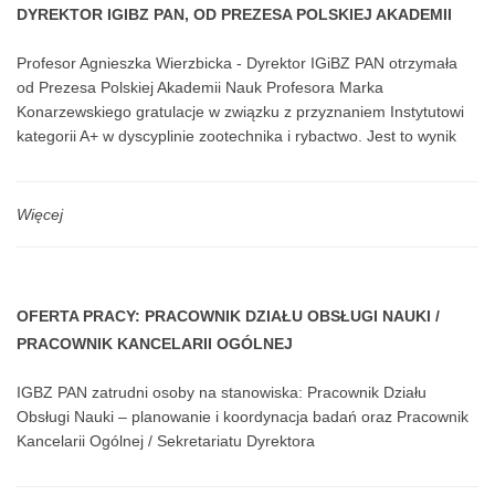
DYREKTOR IGIBZ PAN, OD PREZESA POLSKIEJ AKADEMII
NAUK PROFESORA MARKA KONARZEWSKIEGO
Profesor Agnieszka Wierzbicka - Dyrektor IGiBZ PAN otrzymała
od Prezesa Polskiej Akademii Nauk Profesora Marka
Konarzewskiego gratulacje w związku z przyznaniem Instytutowi
kategorii A+ w dyscyplinie zootechnika i rybactwo. Jest to wynik
ewaluacji działalności naukowej Instytutu prowadzonej w latach
2017-2021.
Więcej
OFERTA PRACY: PRACOWNIK DZIAŁU OBSŁUGI NAUKI /
PRACOWNIK KANCELARII OGÓLNEJ
IGBZ PAN zatrudni osoby na stanowiska: Pracownik Działu
Obsługi Nauki – planowanie i koordynacja badań oraz Pracownik
Kancelarii Ogólnej / Sekretariatu Dyrektora