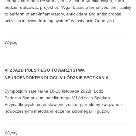
Jedną z laureatek PASIFIC CALL 2 jest dr Monika Hejna, która
będzie realizować projekt pt. "Algal-based alternatives: their ability
to perform of anti-inflammatory, antioxidant and antimicrobial
activities in swine farming system" w Instytucie Genetyki i
Biotechnologii Zwierząt PAN pod opieką Pana prof. Instytutu dr
hab. Artura Jóźwika...
Więcej
VI ZJAZD POLSKIEGO TOWARZYSTWA
NEUROENDOKRYNOLOGII V ŁÓDZKIE SPOTKANIA
PRZYSADKOWE
Sympozjum satelitarne 18-19 listopada 2022r. Łódź
Podczas Sympozjum satelitarnego V Łódzkich Spotkań
Przysadkowych, przedstawione zostaną problemy związane z
nowoczesnymi metodami leczenia akromegalii i guzów
przysadki...
Więcej