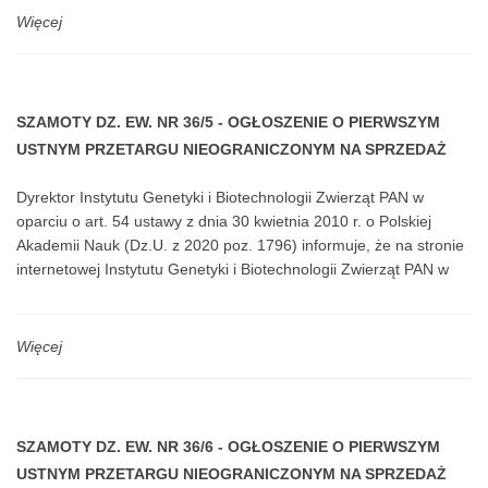
Nauk dr hab. Mirosława Ostrowska, czł. koresp. PAN, która
Więcej
poprowadziła pierwszą część posiedzenia Rady Naukowej oraz
oficjalnie wręczyła powołania do Rady Naukowej członkom w
kadencji 2023-2026...
SZAMOTY DZ. EW. NR 36/5 - OGŁOSZENIE O PIERWSZYM
USTNYM PRZETARGU NIEOGRANICZONYM NA SPRZEDAŻ
NIERUCHOMOŚCI W MIEJSCOWOŚCI SZAMOTY DZ. EW. NR
Dyrektor Instytutu Genetyki i Biotechnologii Zwierząt PAN w
36/5
oparciu o art. 54 ustawy z dnia 30 kwietnia 2010 r. o Polskiej
Akademii Nauk (Dz.U. z 2020 poz. 1796) informuje, że na stronie
internetowej Instytutu Genetyki i Biotechnologii Zwierząt PAN w
Jastrzębcu pod adresem www.igbzpan.pl/majatek-publiczny, na
stronie www.monitorurzedowy.pl oraz na tablicy ogłoszeń w
siedzibie Instytutu Jastrzębiec, ul. Postępu 36A, 05-552
Więcej
Magdalenka, Budynek D, piętro I zostało podane do publicznej
wiadomości ogłoszenie o pierwszym przetargu ustnym
nieograniczonym na sprzedaż nieruchomości dla której Sąd
Rejonowy w Pruszkowie, VI Wydział Ksiąg Wieczystych prowadzi
SZAMOTY DZ. EW. NR 36/6 - OGŁOSZENIE O PIERWSZYM
księgę wieczystą nr WA1P/00118930/5, oznaczonej w ewidencji
USTNYM PRZETARGU NIEOGRANICZONYM NA SPRZEDAŻ
gruntów jako działka o numerze ewidencyjnym: 36/5 o pow.