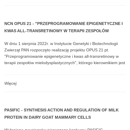
NCN OPUS 21 - "PRZEPROGRAMOWANIE EPIGENETYCZNE I
KWAS ALL-TRANSRETINOWY W TERAPII ZESPOŁÓW
MIELODYSPLASTYCZNYCH"
W dniu 1 sierpnia 2022r. w Instytucie Genetyki i Biotechnologii
Zwierząt PAN rozpoczęto realizację projektu OPUS 21 pt.
"Przeprogramowanie epigenetyczne i kwas all-transretinowy w
terapii zespołów mielodysplastycznych", którego kierownikiem jest
dr Artur Zelent. Projekt finansowany z środków Narodowego
Centrum Nauki.
Więcej
PASIFIC - SYNTHESIS ACTION AND REGULATION OF MILK
PROTEIN IN DAIRY GOAT MAMMARY CELLS