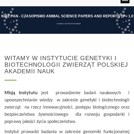
I
G
B
Z
P
A
N
-
C
Z
A
S
O
P
I
S
M
O
A
N
I
M
A
L
S
C
I
E
N
C
E
P
A
P
E
R
S
A
N
D
R
E
P
O
R
T
S
(
I
F
=
1
.
0
UZYSKAŁO 100 PUNKTÓW MNISW
WITAMY W INSTYTUCIE GENETYKI I
BIOTECHNOLOGII ZWIERZĄT POLSKIEJ
AKADEMII NAUK
Misją Instytutu
jest prowadzenie badań naukowych i
upowszechnianie wiedzy w zakresie genetyki i biotechnologii
zwierząt na rzecz innowacyjności, postępu biologicznego oraz
bezpieczeństwa żywnościowego dla rozwoju gospodarki i
poprawy jakości życia społeczeństwa.
Instytut prowadzi badania w zakresie genomiki funkcjonalnej