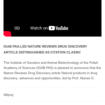
IGAB PAS-LED NATURE REVIEWS DRUG DISCOVERY
ARTICLE DISTINGUISHED AS CITATION CLASSIC
The Institute of Genetics and Animal Biotechnology of the Polish
Academy of Sciences (IGAB PAS) is pleased to announce that the
Nature Reviews Drug Discovery article Natural products in drug
discovery: advances and opportunities, led by Prof. Atanas G.
Atanasov, Professor of IGAB PAS, has been distinguished as a
Citation Classic. Since its publication in 2021, the highly influential
article has been cited more than 4,000 times in the scientific
Więcej
literature.