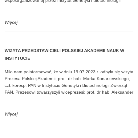
współorganizowanej przez Instytut Genetyki i Biotechnologii
Zwierząt PAN.
Więcej
WIZYTA PRZEDSTAWICIELI POLSKIEJ AKADEMII NAUK W
INSTYTUCIE
Miło nam poinformować, że w dniu 19.07.2023 r. odbyła się wizyta
Prezesa Polskiej Akademii, prof. dr hab. Marka Konarzewskiego,
czł. koresp. PAN w Instytucie Genetyki i Biotechnologii Zwierząt
PAN. Prezesowi towarzyszyli wiceprezesi: prof. dr hab. Aleksander
Welfe, czł. rzecz. PAN oraz prof. dr hab. Mirosława Ostrowska,
czł. koresp. PAN. W ramach wizyty zaplanowano spotkanie z
Dyrekcją Instytutu oraz z zespołami naukowymi a także
Więcej
zwiedzanie laboratoriów i budynków znajdujących się z zasobach
Instytutu.