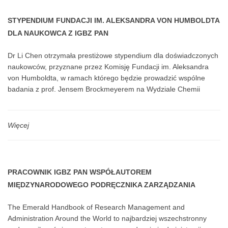
STYPENDIUM FUNDACJI IM. ALEKSANDRA VON HUMBOLDTA
DLA NAUKOWCA Z IGBZ PAN
Dr Li Chen otrzymała prestiżowe stypendium dla doświadczonych
naukowców, przyznane przez Komisję Fundacji im. Aleksandra
von Humboldta, w ramach którego będzie prowadzić wspólne
badania z prof. Jensem Brockmeyerem na Wydziale Chemii
Żywności Uniwersytetu w Stuttgarcie w Niemczech
Więcej
PRACOWNIK IGBZ PAN WSPÓŁAUTOREM
MIĘDZYNARODOWEGO PODRĘCZNIKA ZARZĄDZANIA
BADANIAMI
The Emerald Handbook of Research Management and
Administration Around the World to najbardziej wszechstronny