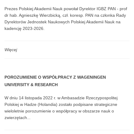
ha, położonej w miejscowości Wólka Jeżewska, gmina Tarczyn,
Prezes Polskiej Akademii Nauk powołał Dyrektor IGBZ PAN - prof
powiat piaseczyński, województwo mazowieckie. Działka stanowi
dr hab. Agnieszkę Wierzbicką, czł. koresp. PAN na członka Rady
własność Instytutu Genetyki i Biotechnologii Zwierząt Polskiej
Dyrektorów Jednostek Naukowych Polskiej Akademii Nauk na
Akademii Nauk (dawniej Instytut Genetyki i Hodowli Zwierząt
kadencję 2023-2026.
Polskiej Akademii Nauk). Dział III i IV wyżej opisanej księgi
wieczystej nie zawierają wpisów.
Więcej
POROZUMIENIE O WSPÓŁPRACY Z WAGENINGEN
UNIVERSITY & RESEARCH
W dniu 14 listopada 2022 r. w Ambasadzie Rzeczypospolitej
Polskiej w Hadze (Holandia) zostało podpisane strategiczne
wieloletnie porozumienie o współpracy w obszarze nauk o
zwierzętach...