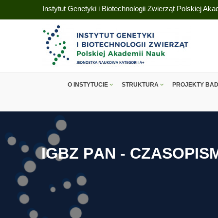
Instytut Genetyki i Biotechnologii Zwierząt Polskiej Ak
O INSTYTUCIE
STRUKTURA
PROJEKTY BA
I
G
B
Z
P
A
N
-
C
Z
A
S
O
P
I
S