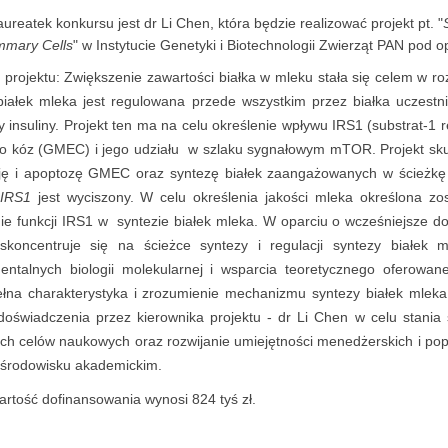
aureatek konkursu jest dr Li Chen, która będzie realizować projekt pt. "
mary Cells
" w Instytucie Genetyki i Biotechnologii Zwierząt PAN pod op
projektu: Zwiększenie zawartości białka w mleku stała się celem w r
białek mleka jest regulowana przede wszystkim przez białka uczestn
 insuliny. Projekt ten ma na celu określenie wpływu IRS1 (substrat-1
o kóz (GMEC) i jego udziału w szlaku sygnałowym mTOR. Projekt skup
ację i apoptozę GMEC oraz syntezę białek zaangażowanych w ście
IRS1
jest wyciszony. W celu określenia jakości mleka określona zo
ie funkcji IRS1 w syntezie białek mleka. W oparciu o wcześniejsze d
 skoncentruje się na ścieżce syntezy i regulacji syntezy białek m
entalnych biologii molekularnej i wsparcia teoretycznego oferowane
ełna charakterystyka i zrozumienie mechanizmu syntezy białek mleka
 doświadczenia przez kierownika projektu - dr Li Chen w celu stani
ch celów naukowych oraz rozwijanie umiejętności menedżerskich i popu
 środowisku akademickim.
rtość dofinansowania wynosi 824 tyś zł.