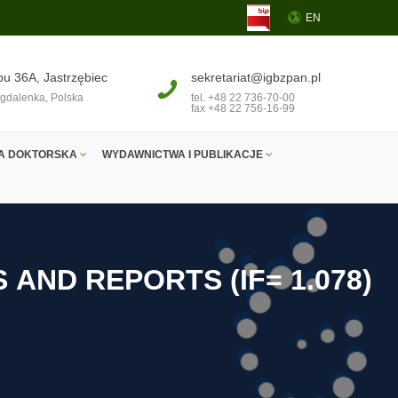
EN
pu 36A, Jastrzębiec
sekretariat@igbzpan.pl
gdalenka, Polska
tel. +48 22 736-70-00
fax +48 22 756-16-99
A DOKTORSKA
WYDAWNICTWA I PUBLIKACJE
S
A
N
D
R
E
P
O
R
T
S
(
I
F
=
1
.
0
7
8
)