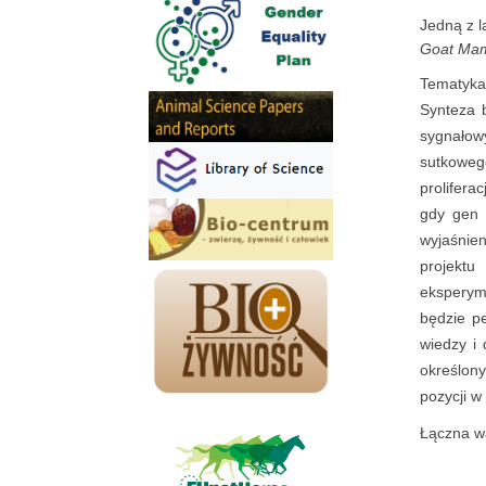
Jedną z l
Goat Mam
Tematyka 
Synteza 
sygnałowy
sutkoweg
prolifer
gdy gen
wyjaśnien
projektu
eksperym
będzie p
wiedzy i
określony
pozycji w
Łączna wa