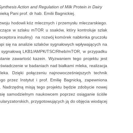
Synthesis Action and Regulation of Milk Protein in Dairy
ieką Pani prof. dr hab. Emilii Bagnickiej.
ozwoju hodowli kóz mlecznych i przemysłu mleczarskiego.
iczące w szlaku mTOR u ssaków, który kontroluje szlak
 receptora insuliny) na rozwój komórek nabłonka gruczołu
i się na analizie szlaków sygnałowych wpływających na
żkę sygnałową LKB1/AMPK/TSC/Rheb/mTOR, w przypadku
stanie zawartość kazein. Wyzwaniem tego projektu jest
oświadczenie w badaniach nad białkami mleka, realizacja
leka. Dzięki połączeniu najnowocześniejszych technik
go przez Instytut i prof. Emilię Bagnicką, zapewniona
. Nadrzędną misją tego projektu będzie zdobycie nowej
a się samodzielnym naukowcem poprzez osiąganie ściśle
laryzatorskich, przygotowujących ją do objęcia wiodącej