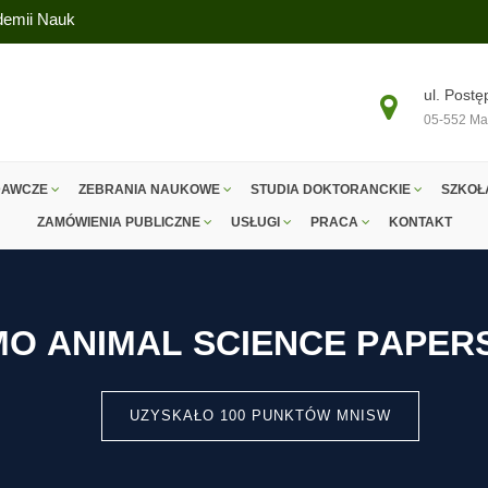
ademii Nauk
ul. Postę
05-552 Ma
DAWCZE
ZEBRANIA NAUKOWE
STUDIA DOKTORANCKIE
SZKOŁ
ZAMÓWIENIA PUBLICZNE
USŁUGI
PRACA
KONTAKT
M
O
A
N
I
M
A
L
S
C
I
E
N
C
E
P
A
P
E
R
UZYSKAŁO 100 PUNKTÓW MNISW