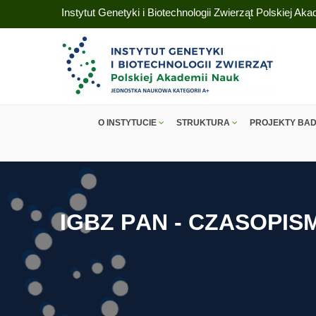
Instytut Genetyki i Biotechnologii Zwierząt Polskiej Ak
O INSTYTUCIE
STRUKTURA
PROJEKTY BA
I
G
B
Z
P
A
N
-
C
Z
A
S
O
P
I
S