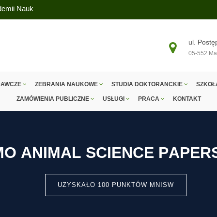
ademii Nauk
ul. Postę
05-552 Ma
DAWCZE
ZEBRANIA NAUKOWE
STUDIA DOKTORANCKIE
SZKOŁ
ZAMÓWIENIA PUBLICZNE
USŁUGI
PRACA
KONTAKT
M
O
A
N
I
M
A
L
S
C
I
E
N
C
E
P
A
P
E
R
UZYSKAŁO 100 PUNKTÓW MNISW