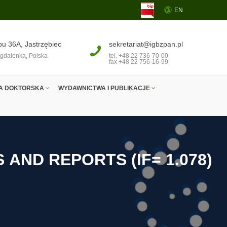
EN
pu 36A, Jastrzębiec
sekretariat@igbzpan.pl
gdalenka, Polska
tel. +48 22 736-70-00
fax +48 22 756-16-99
A DOKTORSKA
WYDAWNICTWA I PUBLIKACJE
S
A
N
D
R
E
P
O
R
T
S
(
I
F
=
1
.
0
7
8
)