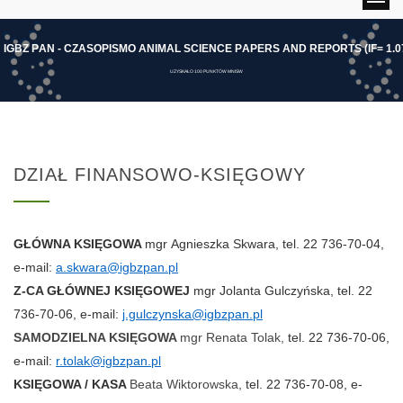
I
G
B
Z
P
A
N
-
C
Z
A
S
O
P
I
S
M
O
A
N
I
M
A
L
S
C
I
E
N
C
E
P
A
P
E
R
S
A
N
D
R
E
P
O
R
T
S
(
I
F
=
1
.
0
UZYSKAŁO 100 PUNKTÓW MNISW
DZIAŁ FINANSOWO-KSIĘGOWY
GŁÓWNA KSIĘGOWA
mgr
Agnieszka Skwara, tel. 22 736-70-04,
e-mail:
a.skwara@igbzpan.pl
Z-CA GŁÓWNEJ KSIĘGOWEJ
mgr
Jolanta Gulczyńska, tel. 22
736-70-06, e-mail:
j.gulczynska@igbzpan.pl
SAMODZIELNA KSIĘGOWA
mgr Renata Tolak,
tel. 22 736-70-06,
e-mail:
r.tolak@igbzpan.pl
KSIĘGOWA / KASA
Beata Wiktorowska,
tel. 22 736-70-08, e-