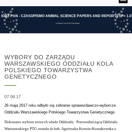
I
G
B
Z
P
A
N
-
C
Z
A
S
O
P
I
S
M
O
A
N
I
M
A
L
S
C
I
E
N
C
E
P
A
P
E
R
S
A
N
D
R
E
P
O
R
T
S
(
I
F
=
1
.
0
UZYSKAŁO 100 PUNKTÓW MNISW
WYBORY DO ZARZĄDU
WARSZAWSKIEGO ODDZIAŁU KOLA
POLSKIEGO TOWARZYSTWA
GENETYCZNEGO
07.06.17
26 maja 2017 roku odbyło się zebranie sprawozdawczo-wyborcze
Oddziału Warszawskiego Polskiego Towarzystwa Genetycznego.
Dokonano wyboru nowych władz Oddziału. Przewodniczącą Oddziału
Warszawskiego PTG została dr hab. Agnieszka Korwin-Kossakowska z