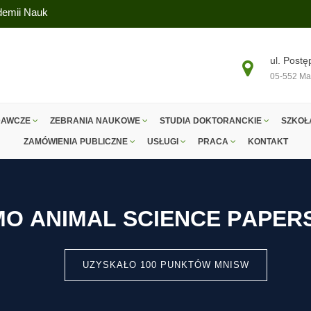
ademii Nauk
ul. Postę
05-552 Ma
DAWCZE
ZEBRANIA NAUKOWE
STUDIA DOKTORANCKIE
SZKOŁ
ZAMÓWIENIA PUBLICZNE
USŁUGI
PRACA
KONTAKT
M
O
A
N
I
M
A
L
S
C
I
E
N
C
E
P
A
P
E
R
UZYSKAŁO 100 PUNKTÓW MNISW