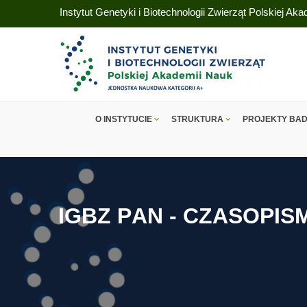
Instytut Genetyki i Biotechnologii Zwierząt Polskiej Ak
O INSTYTUCIE
STRUKTURA
PROJEKTY BA
I
G
B
Z
P
A
N
-
C
Z
A
S
O
P
I
S