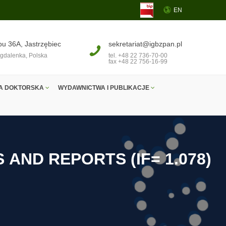
EN
pu 36A, Jastrzębiec
sekretariat@igbzpan.pl
gdalenka, Polska
tel. +48 22 736-70-00
fax +48 22 756-16-99
A DOKTORSKA
WYDAWNICTWA I PUBLIKACJE
S
A
N
D
R
E
P
O
R
T
S
(
I
F
=
1
.
0
7
8
)