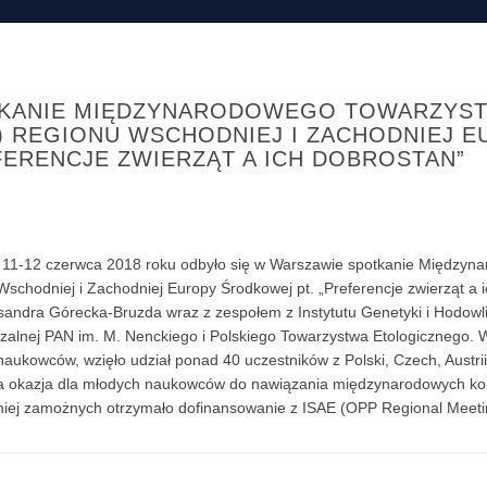
KANIE MIĘDZYNARODOWEGO TOWARZYST
E) REGIONU WSCHODNIEJ I ZACHODNIEJ 
FERENCJE ZWIERZĄT A ICH DOBROSTAN”
 11-12 czerwca 2018 roku odbyło się w Warszawie spotkanie Międzyna
schodniej i Zachodniej Europy Środkowej pt. „Preferencje zwierząt a 
sandra Górecka-Bruzda wraz z zespołem z Instytutu Genetyki i Hodowli 
alnej PAN im. M. Nenckiego i Polskiego Towarzystwa Etologicznego. 
aukowców, wzięło udział ponad 40 uczestników z Polski, Czech, Austrii, F
a okazja dla młodych naukowców do nawiązania międzynarodowych kont
iej zamożnych otrzymało dofinansowanie z ISAE (OPP Regional Meeting