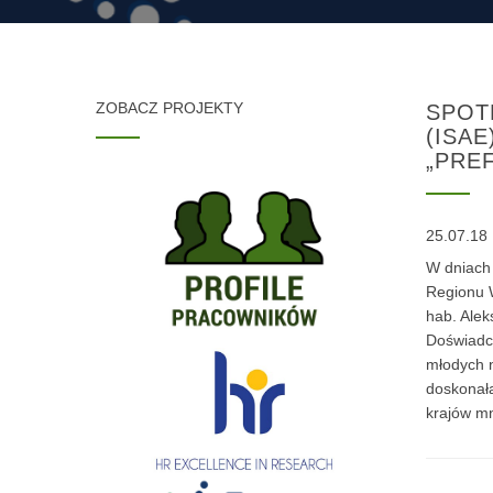
ZOBACZ PROJEKTY
SPOT
(ISA
„PRE
25.07.18
W dniach
Regionu W
hab. Alek
Doświadcz
młodych n
doskonał
krajów mn