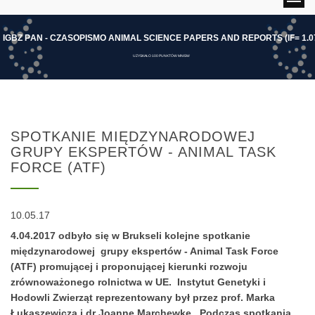
I
G
B
Z
P
A
N
-
C
Z
A
S
O
P
I
S
M
O
A
N
I
M
A
L
S
C
I
E
N
C
E
P
A
P
E
R
S
A
N
D
R
E
P
O
R
T
S
(
I
F
=
1
.
0
UZYSKAŁO 100 PUNKTÓW MNISW
SPOTKANIE MIĘDZYNARODOWEJ
GRUPY EKSPERTÓW - ANIMAL TASK
FORCE (ATF)
10.05.17
4.04.2017 odbyło się w Brukseli kolejne spotkanie
międzynarodowej grupy ekspertów - Animal Task Force
(ATF) promującej i proponującej kierunki rozwoju
zrównoważonego rolnictwa w UE. Instytut Genetyki i
Hodowli Zwierząt reprezentowany był przez prof. Marka
Łukaszewicza i dr Joannę Marchewkę. Podczas spotkania