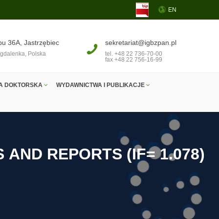
EN
pu 36A, Jastrzębiec
sekretariat@igbzpan.pl
gdalenka, Polska
tel. +48 22 736-70-00
fax +48 22 756-16-99
A DOKTORSKA
WYDAWNICTWA I PUBLIKACJE
S
A
N
D
R
E
P
O
R
T
S
(
I
F
=
1
.
0
7
8
)