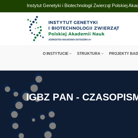
Instytut Genetyki i Biotechnologii Zwierząt Polskiej Ak
O INSTYTUCIE
STRUKTURA
PROJEKTY BA
I
G
B
Z
P
A
N
-
C
Z
A
S
O
P
I
S