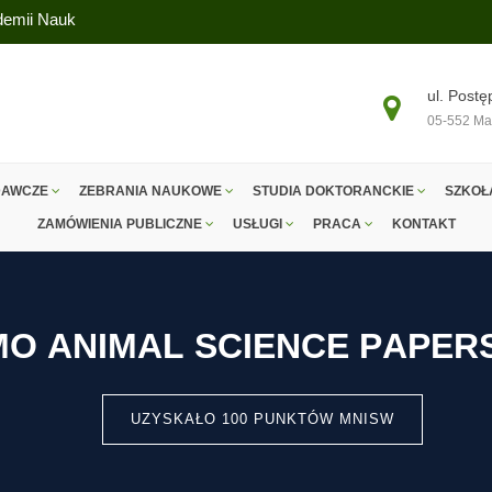
ademii Nauk
ul. Postę
05-552 Ma
DAWCZE
ZEBRANIA NAUKOWE
STUDIA DOKTORANCKIE
SZKOŁ
ZAMÓWIENIA PUBLICZNE
USŁUGI
PRACA
KONTAKT
M
O
A
N
I
M
A
L
S
C
I
E
N
C
E
P
A
P
E
R
UZYSKAŁO 100 PUNKTÓW MNISW